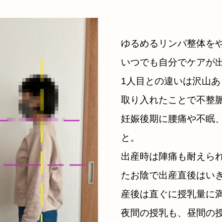
ゆるめるリンパ整体を
いつでも自分でケアが
1人目との違いは沢山
取り入れたことで不整
妊娠後期に腰痛や不眠
と。
出産時は陣痛も耐えら
たお陰で出産直後はい
産後は直ぐに授乳量に
夜間の授乳も、昼間の