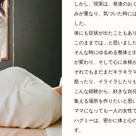
しかし、現実は、発達のお
みが重なり、気づいた時に
した。
体にも症状が出たこともあ
このままでは…と思いまし
そんな時にゆるめる整体と
が変わり、そして心に余裕
それでもまだまだキラキラ
怒ったり、イライラしたり
こんな経験から、好きな自
集える場所を作りたいと思
ママになっても一人の女性
ハグミーは、密かに体と心
す。