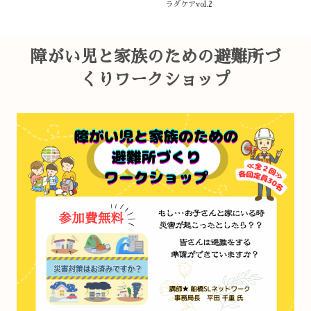
ラダケアvol.2
の
障がい児と家族のための避難所づ
くりワークショップ