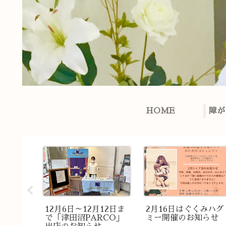
HOME
障が
日 女性の
12月6日～12月12日ま
2月16日はぐくみハグ
vol.3
で「津田沼PARCO」
ミー開催のお知らせ