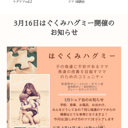
ラダケアvol.2
ケア 体験会
の
3月16日はぐくみハグミー開催の
お知らせ