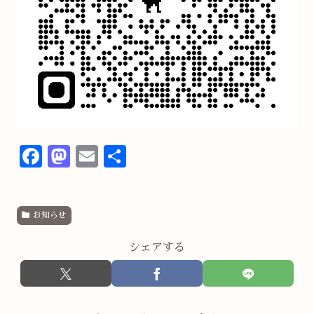
F
M
E
共
ac
as
m
有
e
to
ai
お知らせ
b
d
l
o
o
シェアする
o
n
k